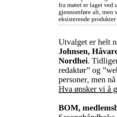
fra møtet er laget ved u
gjennomføre alt, men v
eksisterende produkter i
Utvalget er helt n
Johnsen, Håvard
Nordhei
. Tidlig
redaktør” og ”webs
personer, men nå e
Hva ønsker vi å g
BOM, medlemsb