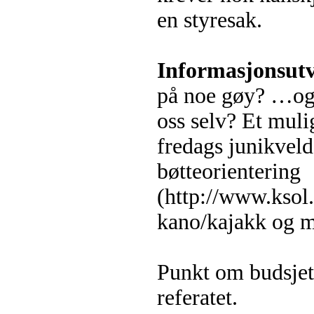
en styresak.
Informasjonsutv
på noe gøy? …og 
oss selv? Et mul
fredags junikvel
bøtteorientering
(http://www.ksol.
kano/kajakk og ma
Punkt om budsjett
referatet.