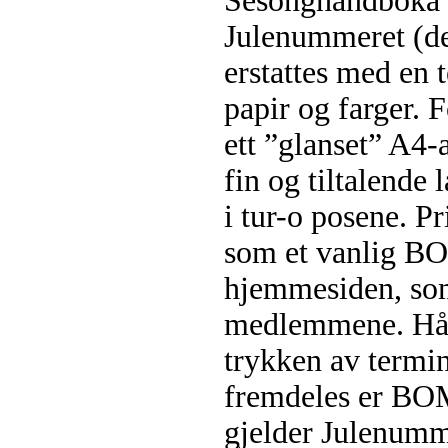
Sesonghåndboka (
Julenummeret (d
erstattes med en 
papir og farger.
ett ”glanset” A4-
fin og tiltalende 
i tur-o posene. Pr
som et vanlig BO
hjemmesiden, som i
medlemmene. Håva
trykken av termin
fremdeles er BO
gjelder Julenumm