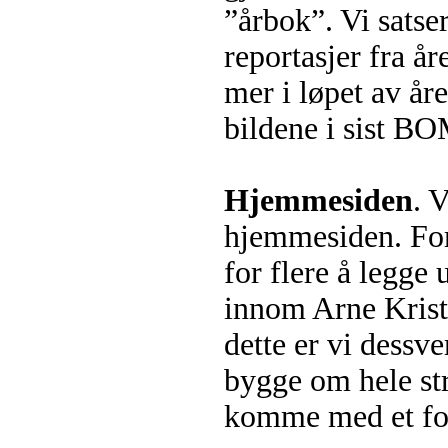
”årbok”. Vi sats
reportasjer fra år
mer i løpet av år
bildene i sist BOM
Hjemmesiden
. 
hjemmesiden. For 
for flere å legge 
innom Arne Krist
dette er vi dessv
bygge om hele str
komme med et fors